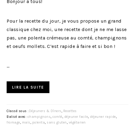
Bonjour à tous!
Pour la recette du jour, je vous propose un grand
classique chez moi, une recette dont je ne me lasse
pas, une polenta crémeuse au comté, champignons
et oeufs mollets. C’est rapide à faire et si bon !
…
LIRE LA SUITE
Classé sous :
Déjeuners & Dîners
,
Recettes
Balisé avec :
champignons
,
comté
,
déjeuner facile
,
déjeuner rapide
,
fromage
,
maïs
,
polenta
,
sans gluten
,
végétarien