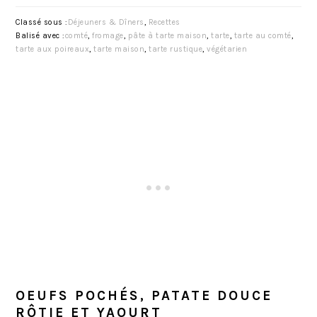
Classé sous :
Déjeuners & Dîners
,
Recettes
Balisé avec :
comté
,
fromage
,
pâte à tarte maison
,
tarte
,
tarte au comté
,
tarte aux poireaux
,
tarte maison
,
tarte rustique
,
végétarien
OEUFS POCHÉS, PATATE DOUCE
RÔTIE ET YAOURT