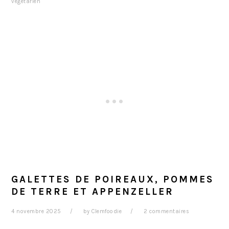
végétarien
GALETTES DE POIREAUX, POMMES
DE TERRE ET APPENZELLER
4 novembre 2025
by
Clemfoodie
2 commentaires