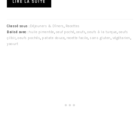
LIRE LA SUITE
Classé sous :
Déjeuners & Dîners
,
Recettes
Balisé avec :
huile pimentée
,
oeuf poché
,
oeufs
,
oeufs à la turque
,
oeufs
çilbir
,
oeufs pochés
,
patate douce
,
recette facile
,
sans gluten
,
végétarien
,
yaourt