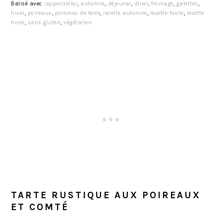
Balisé avec :
appenzeller
,
automne
,
déjeuner
,
dîner
,
fromage
,
galettes
,
hiver
,
poireaux
,
pommes de terre
,
recette automne
,
recette facile
,
recette
hiver
,
sans gluten
,
végétarien
TARTE RUSTIQUE AUX POIREAUX
ET COMTÉ