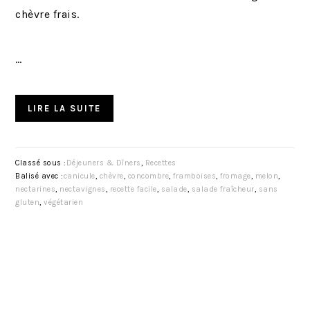
chèvre frais.
…
LIRE LA SUITE
Classé sous :
Déjeuners & Dîners
,
Recettes
Balisé avec :
canicule
,
chèvre
,
concombre
,
framboises
,
fromage
,
melon
,
nectarines
,
nectavignes
,
recette facile
,
salade
,
salade fraîcheur
,
sans
gluten
,
végétarien