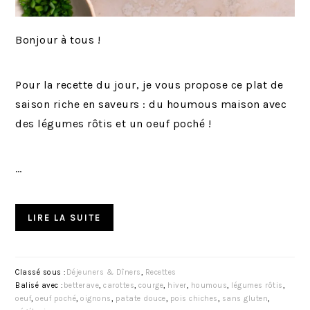
Bonjour à tous !
Pour la recette du jour, je vous propose ce plat de
saison riche en saveurs : du houmous maison avec
des légumes rôtis et un oeuf poché !
…
LIRE LA SUITE
Classé sous :
Déjeuners & Dîners
,
Recettes
Balisé avec :
betterave
,
carottes
,
courge
,
hiver
,
houmous
,
légumes rôtis
,
oeuf
,
oeuf poché
,
oignons
,
patate douce
,
pois chiches
,
sans gluten
,