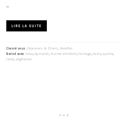
…
LIRE LA SUITE
Classé sous :
Déjeuners & Dîners
,
Recettes
Balisé avec :
bleu
,
épinards
,
fourme d'ambert
,
fromage
,
oeufs
,
quiche
,
tarte
,
végétarien