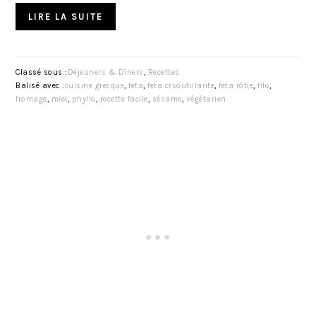
LIRE LA SUITE
Classé sous :
Déjeuners & Dîners
,
Recettes
Balisé avec :
cuisine grecque
,
feta
,
feta crsoutillante
,
feta rôtie
,
filo
,
fromage
,
miel
,
phyllo
,
recette facile
,
sésame
,
végétarien