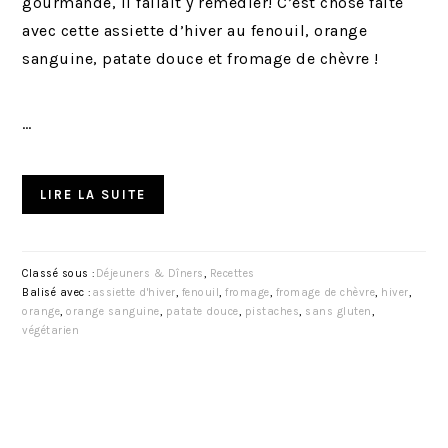
gourmande, il fallait y remédier! C’est chose faite
avec cette assiette d’hiver au fenouil, orange
sanguine, patate douce et fromage de chèvre !
…
LIRE LA SUITE
Classé sous :
Déjeuners & Dîners
,
Recettes
Balisé avec :
assiette d'hiver
,
fenouil
,
fromage
,
fromage de chèvre
,
hiver
,
orange
,
orange sanguine
,
patate douce
,
pistaches
,
sans gluten
,
végétarien