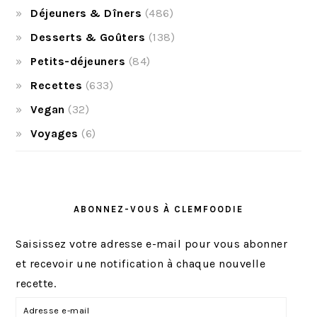
Déjeuners & Dîners
(486)
Desserts & Goûters
(138)
Petits-déjeuners
(84)
Recettes
(633)
Vegan
(32)
Voyages
(6)
ABONNEZ-VOUS À CLEMFOODIE
Saisissez votre adresse e-mail pour vous abonner
et recevoir une notification à chaque nouvelle
recette.
A