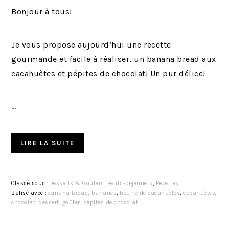
Bonjour à tous!
Je vous propose aujourd’hui une recette
gourmande et facile à réaliser, un banana bread aux
cacahuètes et pépites de chocolat! Un pur délice!
…
LIRE LA SUITE
Classé sous :
Desserts & Goûters
,
Petits-déjeuners
,
Recettes
Balisé avec :
banana bread
,
bananes
,
beurre de cacahuètes
,
cacahuètes
,
chocolat
,
dessert
,
goûter
,
pépites de chocolat