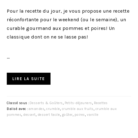
Pour la recette du jour, je vous propose une recette
réconfortante pour le weekend (ou le semaine), un
curable gourmand aux pommes et poires! Un
classique dont on ne se lasse pas!
…
LIRE LA SUITE
Classé sous :
Desserts & Goûters
,
Petits-déjeuners
,
Recettes
Balisé avec :
amandes
,
crumble
,
crumble aux fruits
,
crumble aux
pommes
,
dessert
,
dessert facile
,
goûter
,
poires
,
vanille