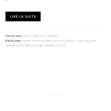
LIRE LA SUITE
Classé sous :
Petits-déjeuners
,
Recettes
Balisé avec :
beurre de cacahuètes
,
chocolat
,
flocons d'avoine
,
petit
dejeuner
,
porridge
,
porridge crémeux
,
vanille