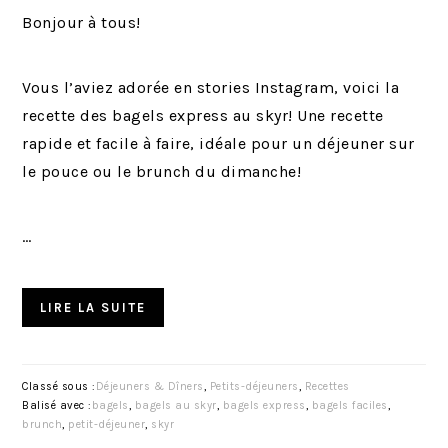
Bonjour à tous!
Vous l’aviez adorée en stories Instagram, voici la
recette des bagels express au skyr! Une recette
rapide et facile à faire, idéale pour un déjeuner sur
le pouce ou le brunch du dimanche!
…
LIRE LA SUITE
Classé sous :
Déjeuners & Dîners
,
Petits-déjeuners
,
Recettes
Balisé avec :
bagels
,
bagels au skyr
,
bagels express
,
bagels faciles
,
brunch
,
petit-déjeuner
,
skyr