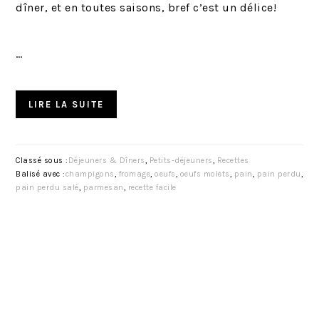
dîner, et en toutes saisons, bref c’est un délice!
…
LIRE LA SUITE
Classé sous :
Déjeuners & Dîners
,
Petits-déjeuners
,
Recettes
Balisé avec :
champigons
,
fromage
,
oeufs
,
oeufs molets
,
pain
,
pain perdu
,
pain perdu salé
,
parmesan
,
recette facile