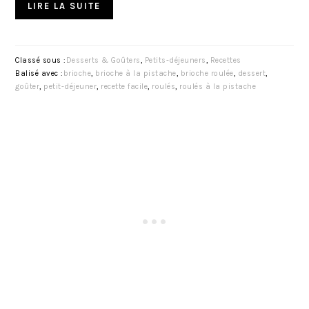
LIRE LA SUITE
Classé sous :
Desserts & Goûters
,
Petits-déjeuners
,
Recettes
Balisé avec :
brioche
,
brioche à la pistache
,
brioche roulée
,
dessert
,
goûter
,
petit-déjeuner
,
recette facile
,
roulés
,
roulés à la pistache