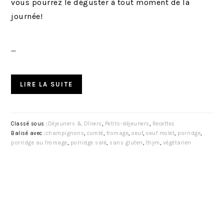
vous pourrez le déguster à tout moment de la
journée!
…
LIRE LA SUITE
Classé sous :
Déjeuners & Dîners
,
Petits-déjeuners
,
Recettes
Balisé avec :
champignons
,
comté
,
fromage
,
oeuf
,
oeuf molet
,
porridge
,
porridge au fromage
,
porridge salé
,
sans gluten
,
thym
,
végétarien