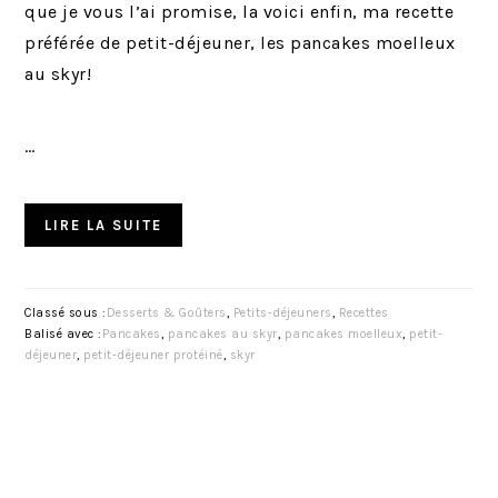
que je vous l’ai promise, la voici enfin, ma recette
préférée de petit-déjeuner, les pancakes moelleux
au skyr!
…
LIRE LA SUITE
Classé sous :
Desserts & Goûters
,
Petits-déjeuners
,
Recettes
Balisé avec :
Pancakes
,
pancakes au skyr
,
pancakes moelleux
,
petit-
déjeuner
,
petit-déjeuner protéiné
,
skyr