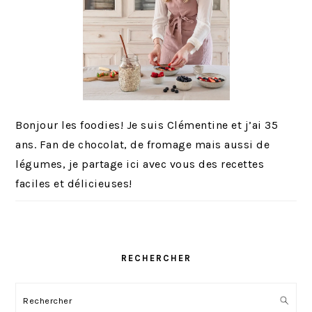
o
i
r
e
s
o
m
i
Bonjour les foodies! Je suis Clémentine et j’ai 35
s
ans. Fan de chocolat, de fromage mais aussi de
e
légumes, je partage ici avec vous des recettes
s
faciles et délicieuses!
RECHERCHER
Rechercher