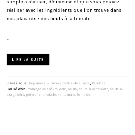
simple à réaliser, délicieuse et que vous pouvez
réaliser avec les ingrédients que l’on trouve dans
nos placards : des oeufs à la tomate!
…
LIRE LA SUITE
Classé sous :
Déjeuners & Dîners
,
Petits-déjeuners
,
Recettes
Balisé avec :
fromage de chèvre
,
oeuf
,
oeufs
,
oeufs à la tomate
,
oeufs au
purgatoire
,
poivrons
,
shakshuka
,
tomate
,
tomates