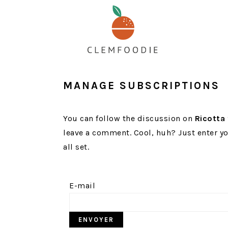
Passer
Passer
Passer
au
à
au
contenu
la
pied
principal
barre
de
latérale
page
principale
MANAGE SUBSCRIPTIONS
You can follow the discussion on
Ricotta 
leave a comment. Cool, huh? Just enter yo
all set.
E-mail