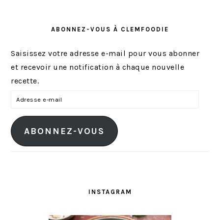
ABONNEZ-VOUS À CLEMFOODIE
Saisissez votre adresse e-mail pour vous abonner
et recevoir une notification à chaque nouvelle
recette.
A
d
r
ABONNEZ-VOUS
e
s
s
e
e
INSTAGRAM
-