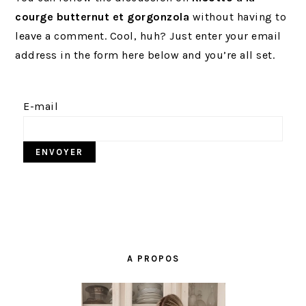
r
t
g
courge butternut et gorgonzola
without having to
i
é
e
leave a comment. Cool, huh? Just enter your email
n
r
address in the form here below and you’re all set.
c
a
i
l
p
e
E-mail
a
p
l
r
i
n
c
i
BARRE
p
LATÉRALE
a
A PROPOS
PRINCIPALE
l
e