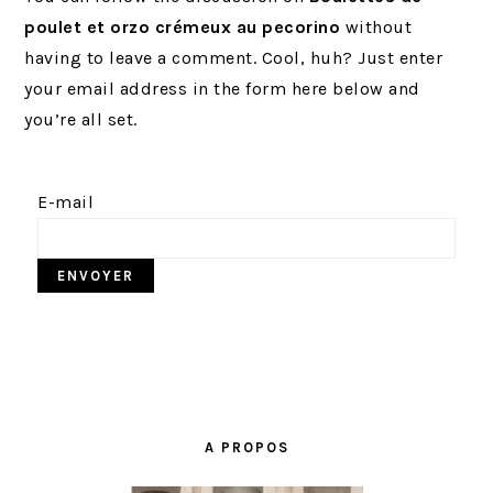
r
t
g
poulet et orzo crémeux au pecorino
without
i
é
e
having to leave a comment. Cool, huh? Just enter
n
r
your email address in the form here below and
c
a
you’re all set.
i
l
p
e
a
p
E-mail
l
r
i
n
c
i
p
BARRE
a
LATÉRALE
l
A PROPOS
PRINCIPALE
e