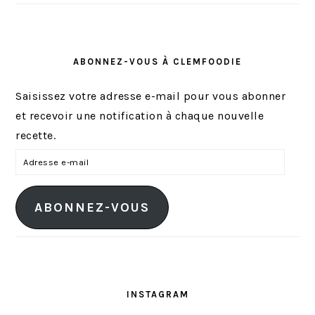
ABONNEZ-VOUS À CLEMFOODIE
Saisissez votre adresse e-mail pour vous abonner
et recevoir une notification à chaque nouvelle
recette.
A
d
r
ABONNEZ-VOUS
e
s
s
e
e
INSTAGRAM