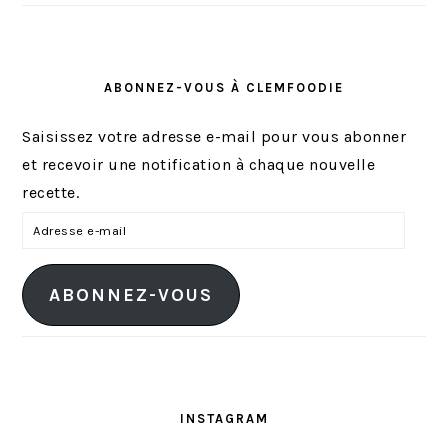
ABONNEZ-VOUS À CLEMFOODIE
Saisissez votre adresse e-mail pour vous abonner
et recevoir une notification à chaque nouvelle
recette.
A
d
r
ABONNEZ-VOUS
e
s
s
e
e
INSTAGRAM