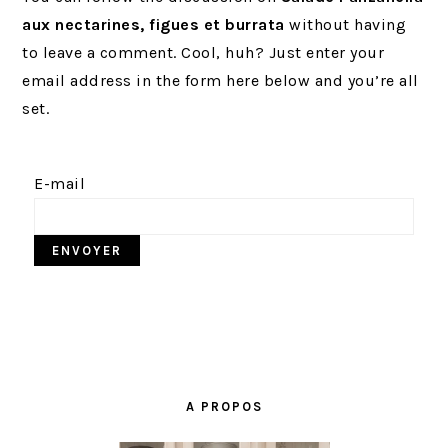
r
t
g
aux nectarines, figues et burrata
without having
i
é
e
to leave a comment. Cool, huh? Just enter your
n
r
email address in the form here below and you’re all
c
a
set.
i
l
p
e
a
p
E-mail
l
r
i
n
c
i
p
BARRE
a
LATÉRALE
l
A PROPOS
PRINCIPALE
e