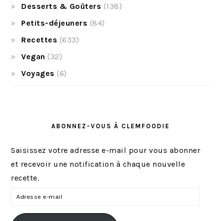
Desserts & Goûters
(138)
Petits-déjeuners
(84)
Recettes
(633)
Vegan
(32)
Voyages
(6)
ABONNEZ-VOUS À CLEMFOODIE
Saisissez votre adresse e-mail pour vous abonner
et recevoir une notification à chaque nouvelle
recette.
A
d