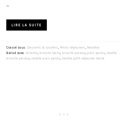
…
LIRE LA SUITE
Classé sous :
Desserts & Goûters
,
Petits-déjeuners
,
Recettes
Balisé avec :
brioche
,
brioche facile
,
brioche perdue
,
pain perdu
,
recette
brioche perdue
,
recette pain perdu
,
recette petit-déjeuner facile