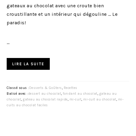
gateaux au chocolat avec une croute bien
croustillante et un intérieur qui dégouline … Le
paradis!
…
LIRE LA SUITE
Classé sous :
Desserts & Goûters
,
Recettes
Balisé avec :
dessert au chocolat
,
fondant au chocolat
,
gateau au
chocolat
,
gateau au chocolat rapide
,
mi-cuit
,
mi-cuit au chocolat
,
mi-
cuits au chocolat faciles