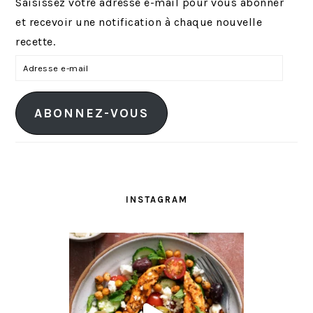
Saisissez votre adresse e-mail pour vous abonner
et recevoir une notification à chaque nouvelle
recette.
A
d
r
ABONNEZ-VOUS
e
s
s
e
e
INSTAGRAM
-
m
a
i
l