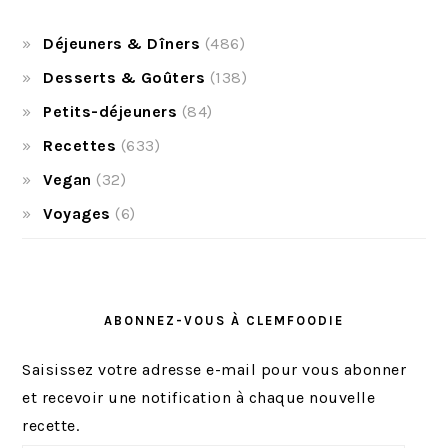
Déjeuners & Dîners
(486)
Desserts & Goûters
(138)
Petits-déjeuners
(84)
Recettes
(633)
Vegan
(32)
Voyages
(6)
ABONNEZ-VOUS À CLEMFOODIE
Saisissez votre adresse e-mail pour vous abonner
et recevoir une notification à chaque nouvelle
recette.