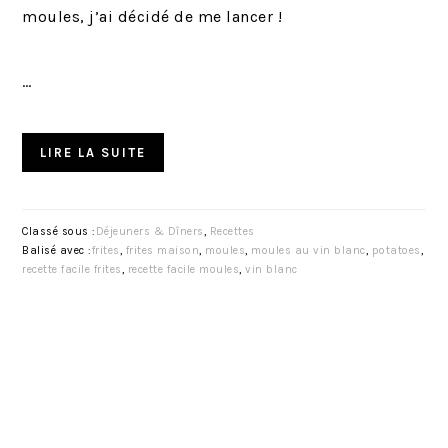
moules, j’ai décidé de me lancer !
…
LIRE LA SUITE
Classé sous :
Déjeuners & Dîners
,
Recettes
Balisé avec :
frites
,
frites maison
,
moules
,
moules au vin blanc
,
potatoes
,
recette facile frites
,
recette facile moules
,
vin blanc