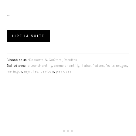
…
LIRE LA SUITE
Classé sous :
Desserts & Goûters
,
Recettes
Balisé avec :
citronchantilly
,
crème chantilly
,
fraise
,
fraises
,
fruits rouges
,
meringue
,
myrtilles
,
pavlova
,
pavlovas