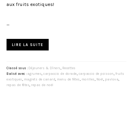
aux fruits exotiques!
…
LIRE LA SUITE
Classé sous :
Déjeuners & Dîners
,
Recettes
Balisé avec :
agrumes
,
carpaccio de dorade
,
carpaccio de poisson
,
fruits
exotiques
,
magrets de canard
,
menu de fêtes
,
morilles
,
Noël
,
pavlova
,
repas de fêtes
,
repas de noël