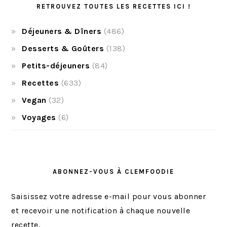
RETROUVEZ TOUTES LES RECETTES ICI !
Déjeuners & Dîners
(486)
Desserts & Goûters
(138)
Petits-déjeuners
(84)
Recettes
(633)
Vegan
(32)
Voyages
(6)
ABONNEZ-VOUS À CLEMFOODIE
Saisissez votre adresse e-mail pour vous abonner
et recevoir une notification à chaque nouvelle
recette.