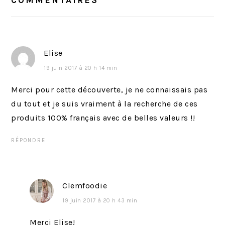
LECTEUR
p
s
r
u
é
i
c
v
Elise
é
a
19 juin 2017 à 20 h 14 min
d
n
e
t
Merci pour cette découverte, je ne connaissais pas
n
:
du tout et je suis vraiment à la recherche de ces
t
produits 100% français avec de belles valeurs !!
:
RÉPONDRE
Clemfoodie
19 juin 2017 à 20 h 43 min
Merci Elise!