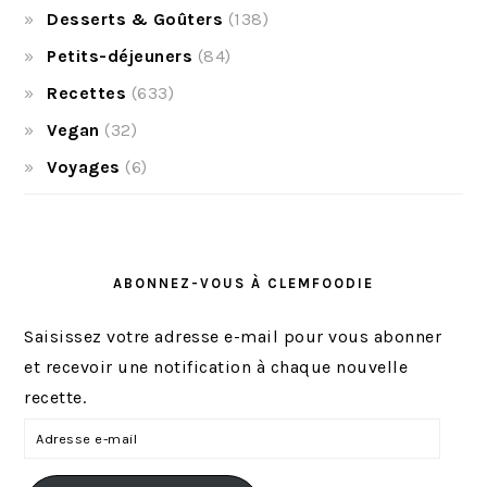
Desserts & Goûters
(138)
Petits-déjeuners
(84)
Recettes
(633)
Vegan
(32)
Voyages
(6)
ABONNEZ-VOUS À CLEMFOODIE
Saisissez votre adresse e-mail pour vous abonner
et recevoir une notification à chaque nouvelle
recette.
A
d