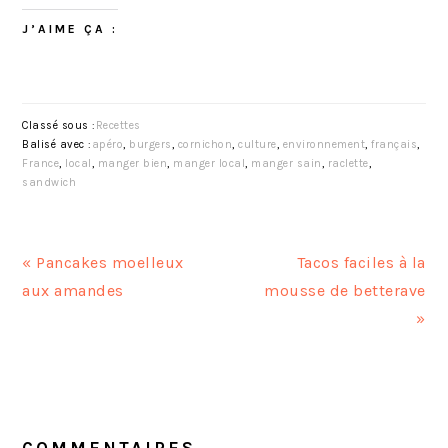
J’AIME ÇA :
Classé sous :
Recettes
Balisé avec :
apéro
,
burgers
,
cornichon
,
culture
,
environnement
,
français
,
France
,
local
,
manger bien
,
manger local
,
manger sain
,
raclette
,
sandwich
A
A
« Pancakes moelleux
Tacos faciles à la
r
r
aux amandes
mousse de betterave
t
t
»
i
i
c
c
INTERACTIONS
l
l
DU
e
e
COMMENTAIRES