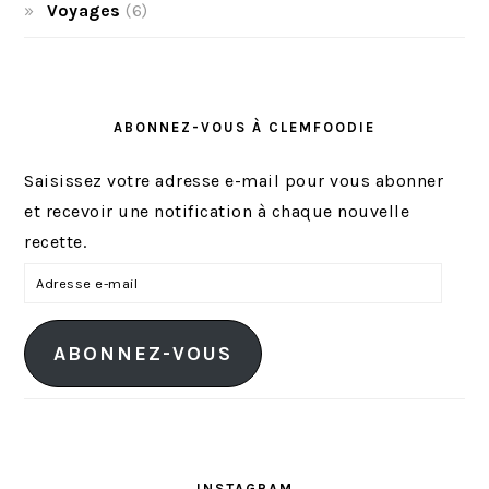
Voyages
(6)
ABONNEZ-VOUS À CLEMFOODIE
Saisissez votre adresse e-mail pour vous abonner
et recevoir une notification à chaque nouvelle
recette.
A
d
r
ABONNEZ-VOUS
e
s
s
e
INSTAGRAM