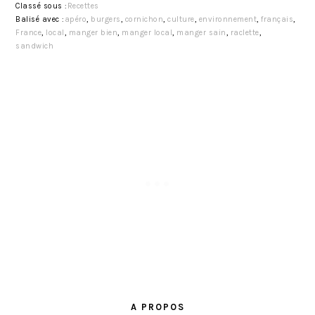
Classé sous :
Recettes
Balisé avec :
apéro
,
burgers
,
cornichon
,
culture
,
environnement
,
français
,
France
,
local
,
manger bien
,
manger local
,
manger sain
,
raclette
,
sandwich
BARRE
LATÉRALE
A PROPOS