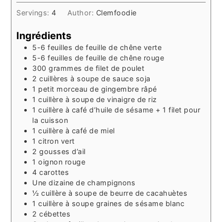
Servings:
4
Author:
Clemfoodie
Ingrédients
5-6
feuilles de feuille de chêne verte
5-6
feuilles de feuille de chêne rouge
300
grammes de filet de poulet
2
cuillères à soupe de sauce soja
1
petit morceau de gingembre râpé
1
cuillère à soupe de vinaigre de riz
1
cuillère à café d’huile de sésame + 1 filet pour
la cuisson
1
cuillère à café de miel
1
citron vert
2
gousses d’ail
1
oignon rouge
4
carottes
Une dizaine de champignons
½
cuillère à soupe de beurre de cacahuètes
1
cuillère à soupe graines de sésame blanc
2
cébettes