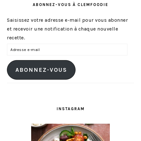
ABONNEZ-VOUS À CLEMFOODIE
Saisissez votre adresse e-mail pour vous abonner
et recevoir une notification à chaque nouvelle
recette.
A
d
r
ABONNEZ-VOUS
e
s
s
e
e
INSTAGRAM
-
m
a