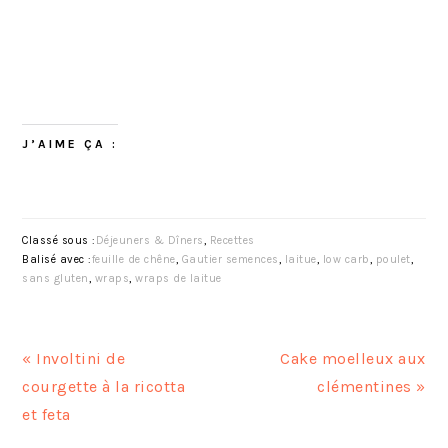
J’AIME ÇA :
Classé sous :
Déjeuners & Dîners
,
Recettes
Balisé avec :
feuille de chêne
,
Gautier semences
,
laitue
,
low carb
,
poulet
,
sans gluten
,
wraps
,
wraps de laitue
A
A
« Involtini de
Cake moelleux aux
r
r
courgette à la ricotta
clémentines »
t
t
et feta
i
i