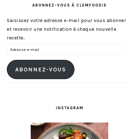
ABONNEZ-VOUS À CLEMFOODIE
Saisissez votre adresse e-mail pour vous abonner
et recevoir une notification à chaque nouvelle
recette.
A
d
r
ABONNEZ-VOUS
e
s
s
e
e
INSTAGRAM
-
m
a