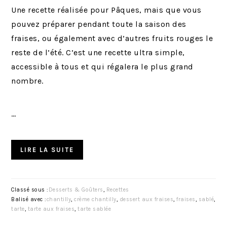
Une recette réalisée pour Pâques, mais que vous
pouvez préparer pendant toute la saison des
fraises, ou également avec d’autres fruits rouges le
reste de l’été. C’est une recette ultra simple,
accessible à tous et qui régalera le plus grand
nombre.
…
LIRE LA SUITE
Classé sous :
Desserts & Goûters
,
Recettes
Balisé avec :
chantilly
,
crème chantilly
,
dessert aux fraises
,
fraises
,
sablé
,
tarte
,
tarte aux fraises
,
tarte sablée