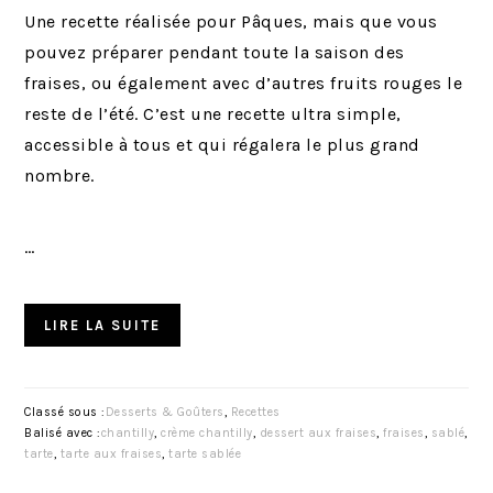
Une recette réalisée pour Pâques, mais que vous
pouvez préparer pendant toute la saison des
fraises, ou également avec d’autres fruits rouges le
reste de l’été. C’est une recette ultra simple,
accessible à tous et qui régalera le plus grand
nombre.
…
LIRE LA SUITE
Classé sous :
Desserts & Goûters
,
Recettes
Balisé avec :
chantilly
,
crème chantilly
,
dessert aux fraises
,
fraises
,
sablé
,
tarte
,
tarte aux fraises
,
tarte sablée