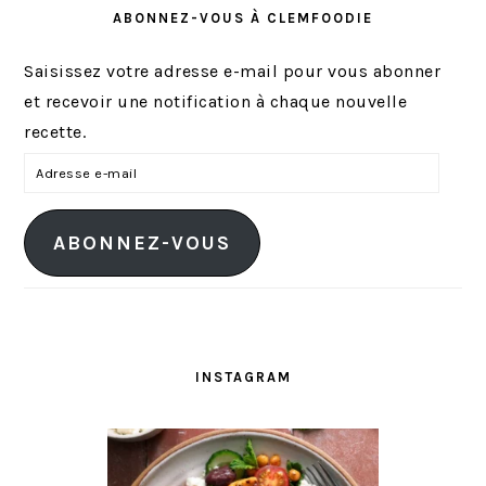
ABONNEZ-VOUS À CLEMFOODIE
Saisissez votre adresse e-mail pour vous abonner
et recevoir une notification à chaque nouvelle
recette.
A
d
r
ABONNEZ-VOUS
e
s
s
e
e
INSTAGRAM
-
m
a