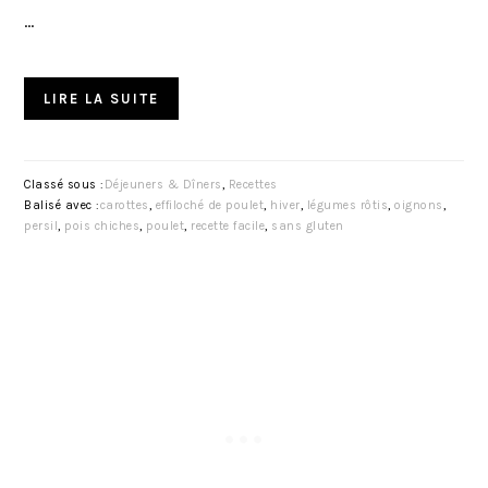
…
LIRE LA SUITE
Classé sous :
Déjeuners & Dîners
,
Recettes
Balisé avec :
carottes
,
effiloché de poulet
,
hiver
,
légumes rôtis
,
oignons
,
persil
,
pois chiches
,
poulet
,
recette facile
,
sans gluten