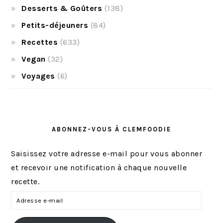
Desserts & Goûters
(138)
Petits-déjeuners
(84)
Recettes
(633)
Vegan
(32)
Voyages
(6)
ABONNEZ-VOUS À CLEMFOODIE
Saisissez votre adresse e-mail pour vous abonner
et recevoir une notification à chaque nouvelle
recette.
A
d