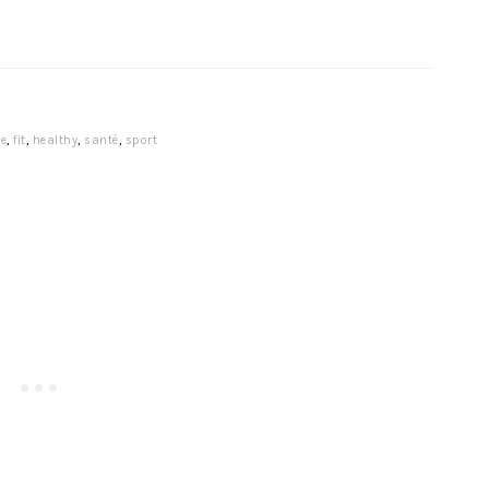
le
,
fit
,
healthy
,
santé
,
sport