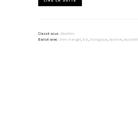
LIRE LA SUITE
Classé sous :
Recettes
Balisé avec :
bien manger
,
bio
,
biologique
,
épicerie
,
équitab