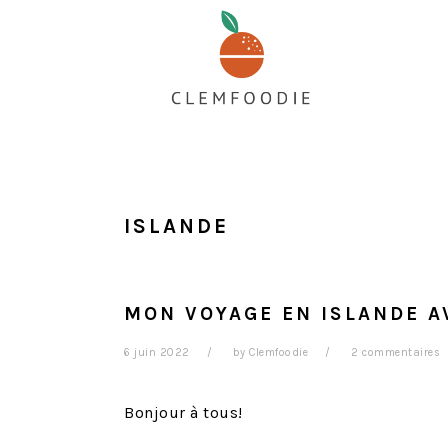
Passer
Passer
Passer
au
à
au
contenu
la
pied
principal
barre
de
latérale
page
principale
ISLANDE
MON VOYAGE EN ISLANDE A
6 juin 2022
by
Clemfoodie
2 commentaires
Bonjour à tous!