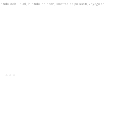
lande
,
cabillaud
,
Islande
,
poisson
,
recettes de poisson
,
voyage en