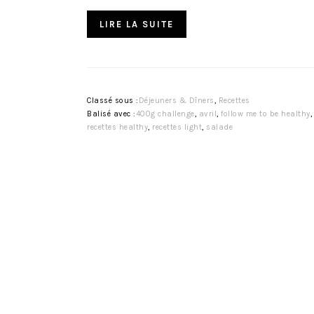
LIRE LA SUITE
Classé sous :
Déjeuners & Dîners
,
Recettes
Balisé avec :
400g challenge
,
avril
,
follow me to be healthy
recettes healthy
,
recettes light
,
salade