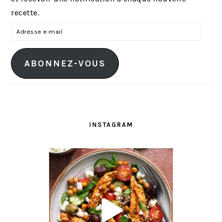
recette.
A
d
r
ABONNEZ-VOUS
e
s
s
e
e
INSTAGRAM
-
m
a
i
l