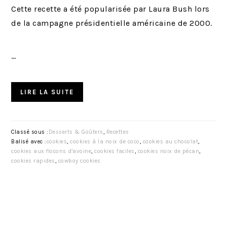
Cette recette a été popularisée par Laura Bush lors
de la campagne présidentielle américaine de 2000.
…
LIRE LA SUITE
Classé sous :
Desserts & Goûters
,
Recettes
Balisé avec :
cookies
,
cookies à la noix de coco
,
cookies au chocolat
,
cookies aux flocons d'avoine
,
cookies faciles
,
cookies noix de pécan
,
cookies rapides
,
cowboy cookies