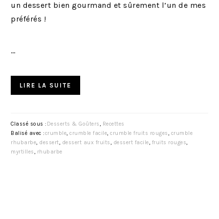
un dessert bien gourmand et sûrement l’un de mes
préférés !
…
LIRE LA SUITE
Classé sous :
Desserts & Goûters
,
Recettes
Balisé avec :
crumble
,
crumble facile
,
crumble fruits rouges
,
crumble
rhubarbe
,
dessert
,
dessert aux fruits
,
dessert facile
,
fruits rouges
,
myrtilles
,
rhubarbe