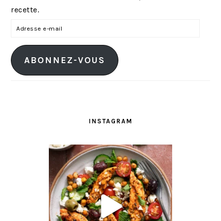
recette.
A
d
r
ABONNEZ-VOUS
e
s
s
e
e
INSTAGRAM
-
m
a
i
l