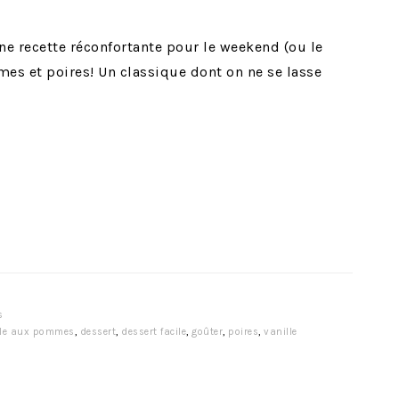
ne recette réconfortante pour le weekend (ou le
s et poires! Un classique dont on ne se lasse
s
le aux pommes
,
dessert
,
dessert facile
,
goûter
,
poires
,
vanille