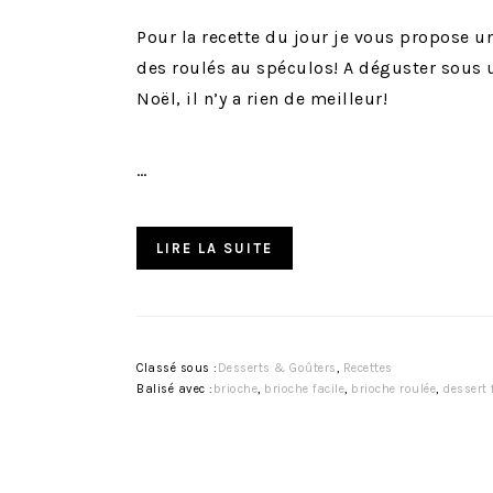
Pour la recette du jour je vous propose u
des roulés au spéculos! A déguster sous u
Noël, il n’y a rien de meilleur!
…
LIRE LA SUITE
Classé sous :
Desserts & Goûters
,
Recettes
Balisé avec :
brioche
,
brioche facile
,
brioche roulée
,
dessert 