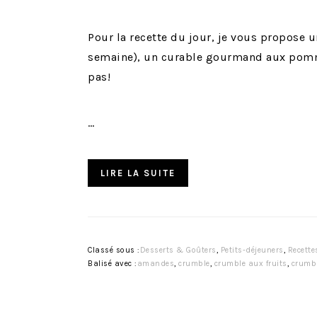
Pour la recette du jour, je vous propose u
semaine), un curable gourmand aux pomme
pas!
…
LIRE LA SUITE
Classé sous :
Desserts & Goûters
,
Petits-déjeuners
,
Recette
Balisé avec :
amandes
,
crumble
,
crumble aux fruits
,
crumb