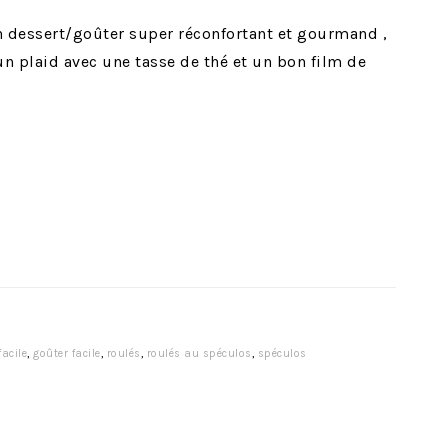
n dessert/goûter super réconfortant et gourmand ,
n plaid avec une tasse de thé et un bon film de
facile
,
goûter facile
,
roulés
,
roulés au spéculos
,
spéculos