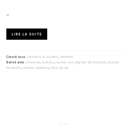
…
LIRE LA SUITE
Classé sous :
Desserts & Goûters
,
Recettes
Balisé avec :
chocolat
,
cookies
,
cookies aux pépites de chocolat
,
cookies
fondants
,
cookies moelleux
,
fleur de sel