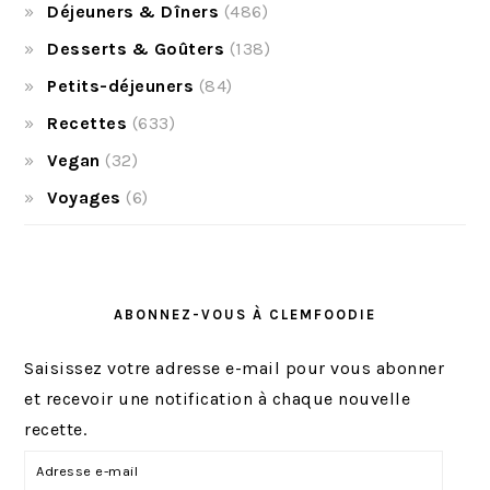
Déjeuners & Dîners
(486)
Desserts & Goûters
(138)
Petits-déjeuners
(84)
Recettes
(633)
Vegan
(32)
Voyages
(6)
ABONNEZ-VOUS À CLEMFOODIE
Saisissez votre adresse e-mail pour vous abonner
et recevoir une notification à chaque nouvelle
recette.
A