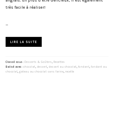
anglais. En plus d’être délicieux, il est également
très facile à réaliser!
…
LIRE LA SUITE
Classé sous :
Desserts & Goûters
,
Recettes
Balisé avec :
chocolat
,
dessert
,
dessert au chocolat
,
fondant
,
fondant au
chocolat
,
gateau au chocolat sans farine
,
recette