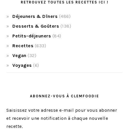
RETROUVEZ TOUTES LES RECETTES ICI !
Déjeuners & Dîners
(486)
Desserts & Goûters
(138)
Petits-déjeuners
(84)
Recettes
(633)
Vegan
(32)
Voyages
(6)
ABONNEZ-VOUS À CLEMFOODIE
Saisissez votre adresse e-mail pour vous abonner
et recevoir une notification à chaque nouvelle
recette.