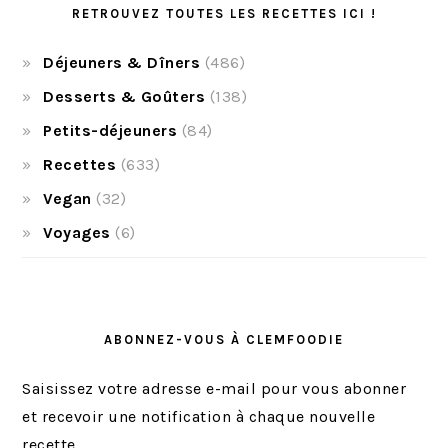
RETROUVEZ TOUTES LES RECETTES ICI !
Déjeuners & Dîners
(486)
Desserts & Goûters
(138)
Petits-déjeuners
(84)
Recettes
(633)
Vegan
(32)
Voyages
(6)
ABONNEZ-VOUS À CLEMFOODIE
Saisissez votre adresse e-mail pour vous abonner
et recevoir une notification à chaque nouvelle
recette.