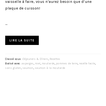
vaisselle à faire, vous n’aurez besoin que d’une
plaque de cuisson!
…
LIRE LA SUITE
Classé sous :
Déjeuners & Dîners
,
Recettes
Balisé avec :
asperges
,
miel
,
moutarde
,
pommes de terre
,
recette facile
,
sans gluten
,
saumon
,
saumon à la moutarde