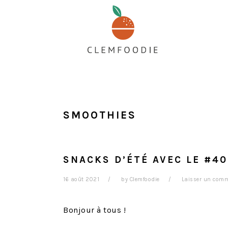
Passer
Passer
Passer
au
à
au
contenu
la
pied
principal
barre
de
latérale
page
principale
SMOOTHIES
SNACKS D’ÉTÉ AVEC LE #4
16 août 2021
by
Clemfoodie
Laisser un comm
Bonjour à tous !