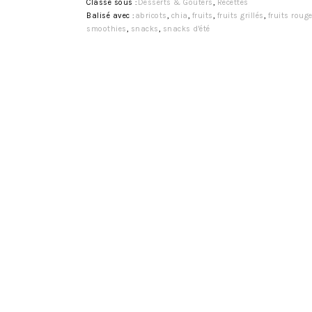
Classé sous :
Desserts & Goûters
,
Recettes
Balisé avec :
abricots
,
chia
,
fruits
,
fruits grillés
,
fruits roug
smoothies
,
snacks
,
snacks d'été