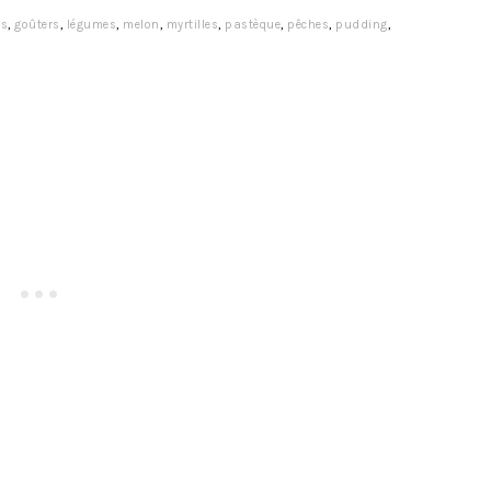
es
,
goûters
,
légumes
,
melon
,
myrtilles
,
pastèque
,
pêches
,
pudding
,