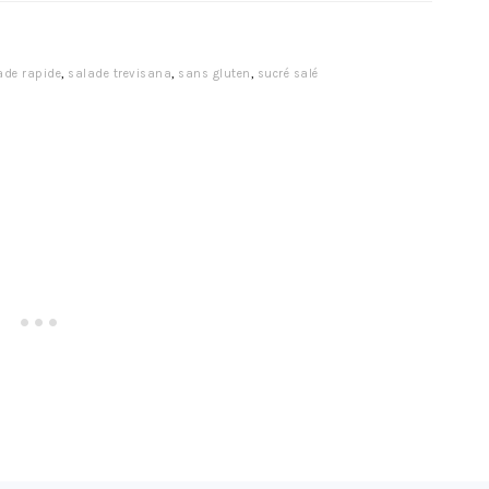
ade rapide
,
salade trevisana
,
sans gluten
,
sucré salé