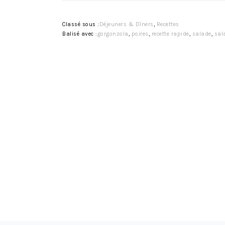
Classé sous :
Déjeuners & Dîners
,
Recettes
Balisé avec :
gorgonzola
,
poires
,
recette rapide
,
salade
,
sal