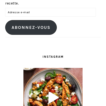
recette.
A
d
r
ABONNEZ-VOUS
e
s
s
e
e
INSTAGRAM
-
m
a
i
l