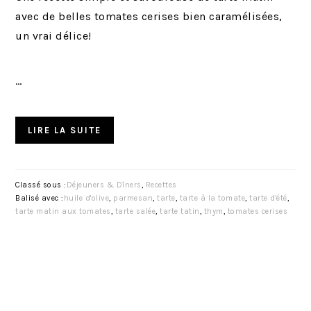
avec de belles tomates cerises bien caramélisées,
un vrai délice!
…
LIRE LA SUITE
Classé sous :
Déjeuners & Dîners
,
Recettes
Balisé avec :
huile d'olive
,
parmesan
,
tarte
,
tarte à la tomate
,
tarte d'été
,
tarte matin aux tomates
,
tarte salée
,
tarte tatin
,
thym
,
tomates cerises