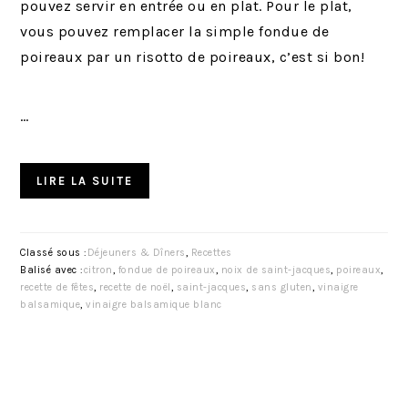
pouvez servir en entrée ou en plat. Pour le plat,
vous pouvez remplacer la simple fondue de
poireaux par un risotto de poireaux, c’est si bon!
…
LIRE LA SUITE
Classé sous :
Déjeuners & Dîners
,
Recettes
Balisé avec :
citron
,
fondue de poireaux
,
noix de saint-jacques
,
poireaux
,
recette de fêtes
,
recette de noël
,
saint-jacques
,
sans gluten
,
vinaigre
balsamique
,
vinaigre balsamique blanc