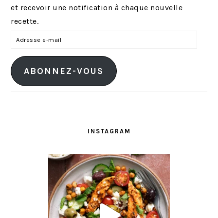
et recevoir une notification à chaque nouvelle
recette.
A
d
r
ABONNEZ-VOUS
e
s
s
e
e
INSTAGRAM
-
m
a
i
l