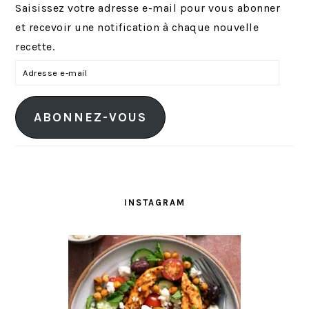
Saisissez votre adresse e-mail pour vous abonner
et recevoir une notification à chaque nouvelle
recette.
A
d
r
ABONNEZ-VOUS
e
s
s
e
e
INSTAGRAM
-
m
a
i
l