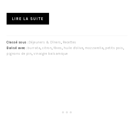
LIRE LA SUITE
Classé sous :
Déjeuners & Dîners
,
Recettes
Balisé avec :
burrata
,
citron
,
fèves
,
huile d'olive
,
mozzarella
,
petits pois
,
pignons de pin
,
vinaigre balsamique