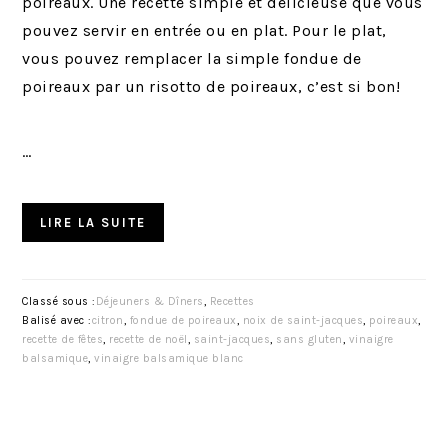
poireaux. Une recette simple et délicieuse que vous
pouvez servir en entrée ou en plat. Pour le plat,
vous pouvez remplacer la simple fondue de
poireaux par un risotto de poireaux, c’est si bon!
…
LIRE LA SUITE
Classé sous :
Déjeuners & Dîners
,
Recettes
Balisé avec :
citron
,
fondue de poireaux
,
noix de saint-jacques
,
poireaux
,
recette de fêtes
,
recette de noël
,
saint-jacques
,
sans gluten
,
vinaigre
balsamique
,
vinaigre balsamique blanc