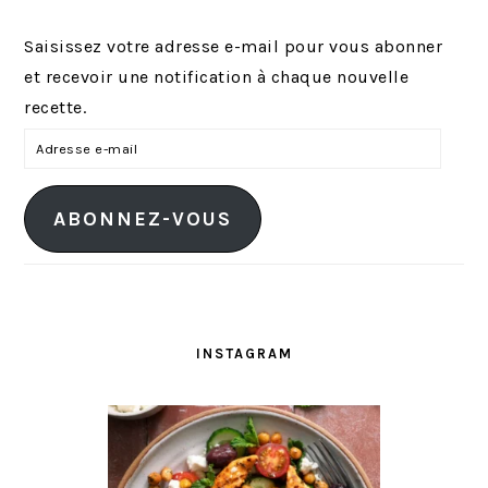
Saisissez votre adresse e-mail pour vous abonner
et recevoir une notification à chaque nouvelle
recette.
A
d
r
ABONNEZ-VOUS
e
s
s
e
e
INSTAGRAM
-
m
a
i