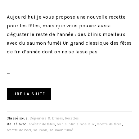
Aujourd’hui je vous propose une nouvelle recette
pour les fêtes, mais que vous pouvez aussi
déguster le reste de l’année : des blinis moelleux
avec du saumon fumé! Un grand classique des fêtes
de fin d’année dont on ne se lasse pas.
…
LIRE LA SUITE
Classé sous :
Déjeuners & Dîners
,
Recettes
Balisé avec :
apéritif de fêtes
,
blinis
,
blinis moelleux
,
recette de fêtes
,
recette de noël
,
saumon
,
saumon fumé