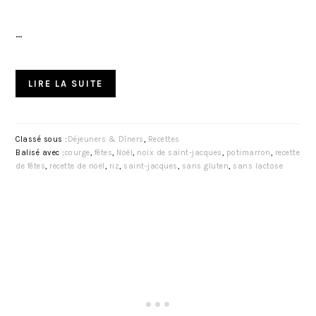
…
LIRE LA SUITE
Classé sous :
Déjeuners & Dîners
,
Recettes
Balisé avec :
courge
,
fêtes
,
Noël
,
noix de saint-jacques
,
potimarron
,
recette
de fêtes
,
recette de noël
,
riz
,
saint-jacques
,
sans gluten
,
sans lactose