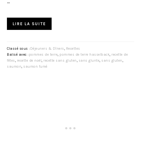
…
LIRE LA SUITE
Classé sous :
Déjeuners & Dîners
,
Recettes
Balisé avec :
pommes de terre
,
pommes de terre hasselback
,
recette de
fêtes
,
recette de noël
,
recette sans gluten
,
sans glunte
,
sans gluten
,
saumon
,
saumon fumé