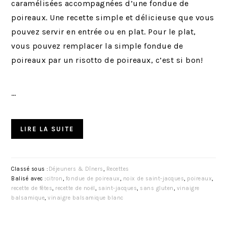
caramélisées accompagnées d’une fondue de
poireaux. Une recette simple et délicieuse que vous
pouvez servir en entrée ou en plat. Pour le plat,
vous pouvez remplacer la simple fondue de
poireaux par un risotto de poireaux, c’est si bon!
…
LIRE LA SUITE
Classé sous :
Déjeuners & Dîners
,
Recettes
Balisé avec :
citron
,
fondue de poireaux
,
noix de saint-jacques
,
poireaux
,
recette de fêtes
,
recette de noël
,
saint-jacques
,
sans gluten
,
vinaigre
balsamique
,
vinaigre balsamique blanc