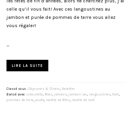
les fêtes de fin d’années, alors ne cherchez plus, j’ai
celle qu’il vous fait! Avec ces langoustines au
jambon et purée de pommes de terre vous allez
vous régaler!
…
LIRE LA SUITE
Classé sous :
Déjeuners & Dîners
,
Recettes
Balisé avec :
ciboulette
,
fêtes
,
jambon
,
jambon sec
,
langoustines
,
Noël
,
pommes de terre
,
purée
,
recette de fêtes
,
recette de noël