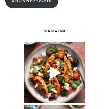
ABONNEZ-VOUS
e
s
s
e
e
INSTAGRAM
-
m
a
i
l