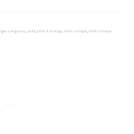
nges sanguines
,
tarte
,
tarte à l'orange
,
tarte rustique
,
tarte rustique