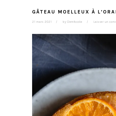
GÂTEAU MOELLEUX À L’OR
21 mars 2021
by
Clemfoodie
Laisser un com