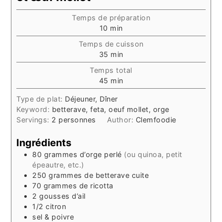
Temps de préparation
minutes
10
min
Temps de cuisson
minutes
35
min
Temps total
minutes
45
min
Type de plat:
Déjeuner, Dîner
Keyword:
betterave, feta, oeuf mollet, orge
Servings:
2
personnes
Author:
Clemfoodie
Ingrédients
80
grammes
d’orge perlé
(ou quinoa, petit
épeautre, etc.)
250
grammes
de betterave cuite
70
grammes
de ricotta
2
gousses d’ail
1/2
citron
sel & poivre