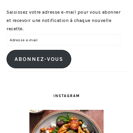
Saisissez votre adresse e-mail pour vous abonner
et recevoir une notification à chaque nouvelle
recette.
A
d
r
ABONNEZ-VOUS
e
s
s
e
e
INSTAGRAM
-
m
a
i