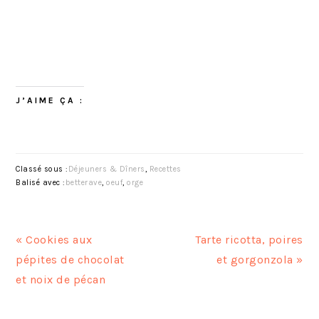
J’AIME ÇA :
Classé sous :
Déjeuners & Dîners
,
Recettes
Balisé avec :
betterave
,
oeuf
,
orge
A
A
« Cookies aux
Tarte ricotta, poires
r
r
pépites de chocolat
et gorgonzola »
t
t
et noix de pécan
i
i
c
c