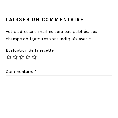
INTERACTIONS
l
l
DU
e
e
LECTEUR
LAISSER UN COMMENTAIRE
p
s
r
u
Votre adresse e-mail ne sera pas publiée.
Les
é
i
champs obligatoires sont indiqués avec
*
c
v
Evaluation de la recette
é
a
d
n
e
t
Commentaire
*
n
:
t
: