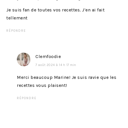
:
Je suis fan de toutes vos recettes. J’en ai fait
tellement
RÉPONDRE
Clemfoodie
7 août 2024 à 14 h 17 min
Merci beaucoup Marine! Je suis ravie que les
recettes vous plaisent!
RÉPONDRE