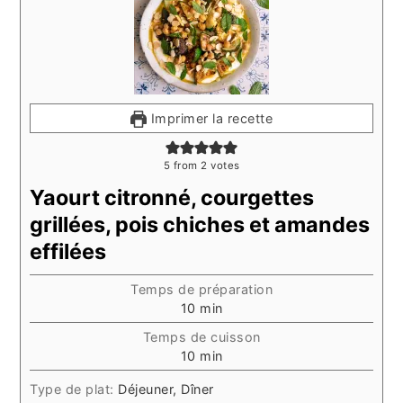
Imprimer la recette
5
from
2
votes
Yaourt citronné, courgettes
grillées, pois chiches et amandes
effilées
Temps de préparation
minutes
10
min
Temps de cuisson
minutes
10
min
Type de plat:
Déjeuner, Dîner