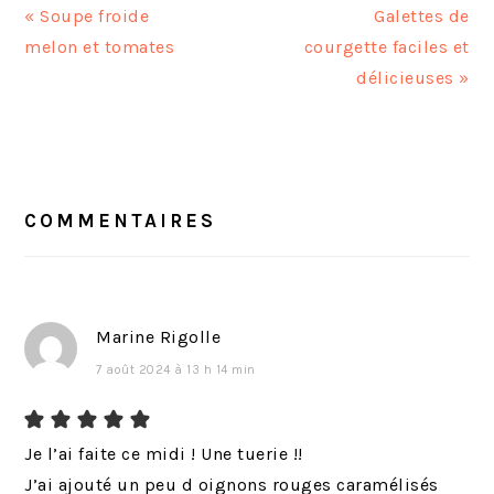
A
A
« Soupe froide
Galettes de
r
r
melon et tomates
courgette faciles et
t
t
délicieuses »
i
i
c
c
INTERACTIONS
l
l
DU
e
e
LECTEUR
COMMENTAIRES
p
s
r
u
é
i
c
v
Marine Rigolle
é
a
7 août 2024 à 13 h 14 min
d
n
e
t
n
:
Je l’ai faite ce midi ! Une tuerie !!
t
J’ai ajouté un peu d oignons rouges caramélisés