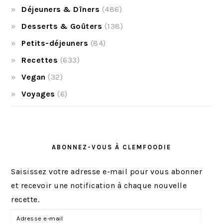
Déjeuners & Dîners
(486)
Desserts & Goûters
(138)
Petits-déjeuners
(84)
Recettes
(633)
Vegan
(32)
Voyages
(6)
ABONNEZ-VOUS À CLEMFOODIE
Saisissez votre adresse e-mail pour vous abonner
et recevoir une notification à chaque nouvelle
recette.
A