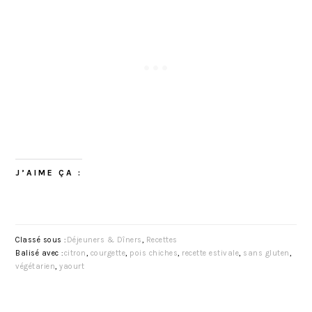
J’AIME ÇA :
Classé sous :
Déjeuners & Dîners
,
Recettes
Balisé avec :
citron
,
courgette
,
pois chiches
,
recette estivale
,
sans gluten
,
végétarien
,
yaourt