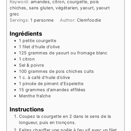
Keyword:
amandes, citron, courgette, pois
chiches, sans gluten, végétarien, yaourt, yaourt
grec
Servings:
1
personne
Author:
Clemfoodie
Ingrédients
1
petite courgette
1
filet
d’huile d’olive
125
grammes
de yaourt ou fromage blanc
1
citron
Sel & poivre
100
grammes
de pois chiches cuits
1
c. à café
d’huile d’olive
1
pincée
de piment d’Espelette
15
grammes
d’amandes effilées
Menthe fraîche
Instructions
Coupez la courgette en 2 dans le sens de la
longueur, puis en tronçons.
Faites chauffer une poêle à feu vif avec un filet