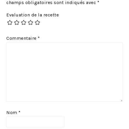
é
i
champs obligatoires sont indiqués avec
*
c
v
Evaluation de la recette
é
a
d
n
e
t
Commentaire
*
n
:
t
:
Nom
*