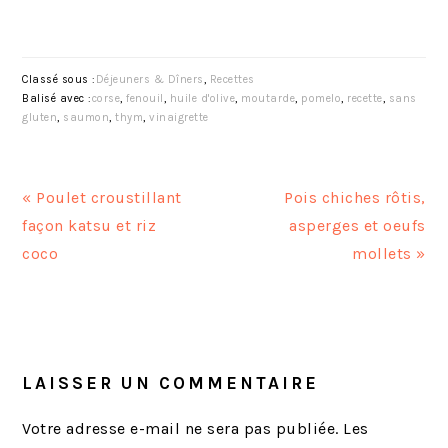
Classé sous :
Déjeuners & Dîners
,
Recettes
Balisé avec :
corse
,
fenouil
,
huile d'olive
,
moutarde
,
pomelo
,
recette
,
sans
gluten
,
saumon
,
thym
,
vinaigrette
A
A
« Poulet croustillant
Pois chiches rôtis,
r
r
façon katsu et riz
asperges et oeufs
t
t
coco
mollets »
i
i
c
c
INTERACTIONS
l
l
DU
e
e
LECTEUR
LAISSER UN COMMENTAIRE
p
s
r
u
Votre adresse e-mail ne sera pas publiée.
Les