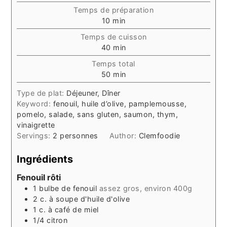
Temps de préparation
minutes
10
min
Temps de cuisson
minutes
40
min
Temps total
minutes
50
min
Type de plat:
Déjeuner, Dîner
Keyword:
fenouil, huile d’olive, pamplemousse,
pomelo, salade, sans gluten, saumon, thym,
vinaigrette
Servings:
2
personnes
Author:
Clemfoodie
Ingrédients
Fenouil rôti
1
bulbe de fenouil
assez gros, environ 400g
2
c. à soupe
d'huile d'olive
1
c. à café
de miel
1/4
citron