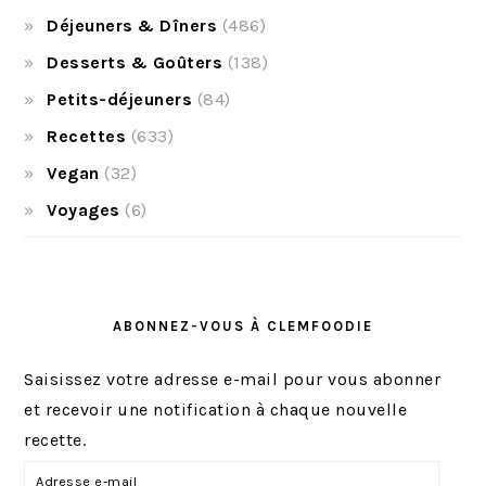
Déjeuners & Dîners
(486)
Desserts & Goûters
(138)
Petits-déjeuners
(84)
Recettes
(633)
Vegan
(32)
Voyages
(6)
ABONNEZ-VOUS À CLEMFOODIE
Saisissez votre adresse e-mail pour vous abonner
et recevoir une notification à chaque nouvelle
recette.
A