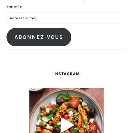
recette.
A
d
r
ABONNEZ-VOUS
e
s
s
e
e
INSTAGRAM
-
m
a
i
l