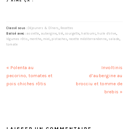
J’AIME ÇA :
Classé sous :
Déjeuners & Dîners
,
Recettes
Balisé avec :
assiette
,
aubergine
,
blé
,
courgette
,
halloumi
,
huile d'olive
,
légumes rôtis
,
menthe
,
miel
,
pistaches
,
recette méditerranéenne
,
salade
,
tomate
A
A
« Polenta au
Involtinis
r
r
pecorino, tomates et
d’aubergine au
t
t
pois chiches rôtis
brocciu et tomme de
i
i
brebis »
c
c
l
l
INTERACTIONS
e
e
DU
p
s
LAISSER UN COMMENTAIRE