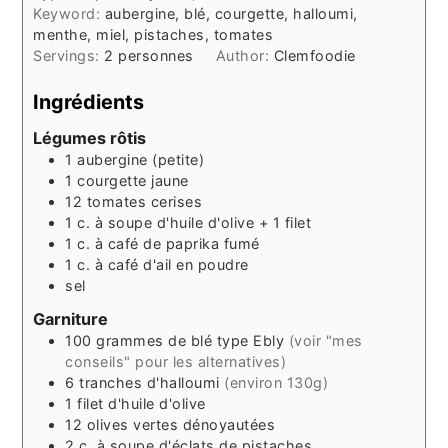
Keyword:
aubergine, blé, courgette, halloumi,
menthe, miel, pistaches, tomates
Servings:
2
personnes
Author:
Clemfoodie
Ingrédients
Légumes rôtis
1
aubergine (petite)
1
courgette
jaune
12
tomates cerises
1
c. à soupe
d'huile d'olive + 1 filet
1
c. à café
de paprika fumé
1
c. à café
d'ail en poudre
sel
Garniture
100
grammes
de blé type Ebly
(voir "mes
conseils" pour les alternatives)
6
tranches
d'halloumi
(environ 130g)
1
filet
d'huile d'olive
12
olives vertes dénoyautées
2
c. à soupe
d'éclats de pistaches