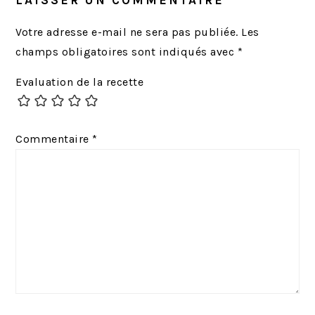
LECTEUR
r
u
é
i
Votre adresse e-mail ne sera pas publiée.
Les
c
v
champs obligatoires sont indiqués avec
*
é
a
Evaluation de la recette
d
n
e
t
n
:
Commentaire
*
t
: