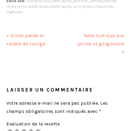
Balisé avec :
curcuma
,
curry
,
dahl
,
épices
,
épinards
,
lentilles
,
lentilles
corail
,
oeufs
,
recette facile
,
recette rapide
,
sans gluten
,
shakshuka
,
végétarien
A
A
« Dinde panée et
Tarte rustique aux
r
r
salade de courge
poires et gorgonzola
t
t
»
i
i
c
c
INTERACTIONS
l
l
DU
e
e
LECTEUR
LAISSER UN COMMENTAIRE
p
s
r
u
Votre adresse e-mail ne sera pas publiée.
Les
é
i
champs obligatoires sont indiqués avec
*
c
v
Evaluation de la recette
é
a