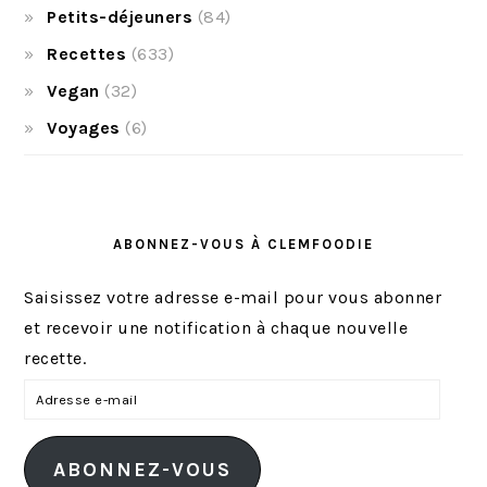
Petits-déjeuners
(84)
Recettes
(633)
Vegan
(32)
Voyages
(6)
ABONNEZ-VOUS À CLEMFOODIE
Saisissez votre adresse e-mail pour vous abonner
et recevoir une notification à chaque nouvelle
recette.
A
d
r
ABONNEZ-VOUS
e