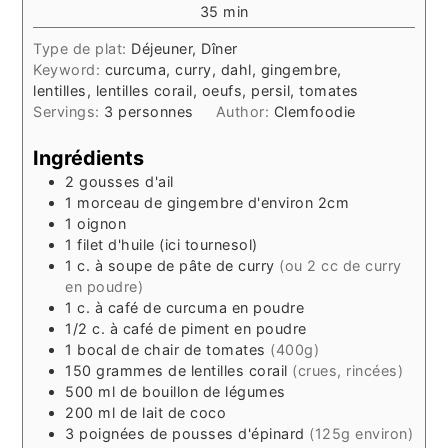
minutes
35
min
Type de plat:
Déjeuner, Dîner
Keyword:
curcuma, curry, dahl, gingembre,
lentilles, lentilles corail, oeufs, persil, tomates
Servings:
3
personnes
Author:
Clemfoodie
Ingrédients
2
gousses
d'ail
1
morceau de gingembre d'environ 2cm
1
oignon
1
filet
d'huile (ici tournesol)
1
c. à soupe
de pâte de curry
(ou 2 cc de curry
en poudre)
1
c. à café
de curcuma en poudre
1/2
c. à café
de piment en poudre
1
bocal
de chair de tomates
(400g)
150
grammes
de lentilles corail
(crues, rincées)
500
ml
de bouillon de légumes
200
ml
de lait de coco
3
poignées
de pousses d'épinard
(125g environ)