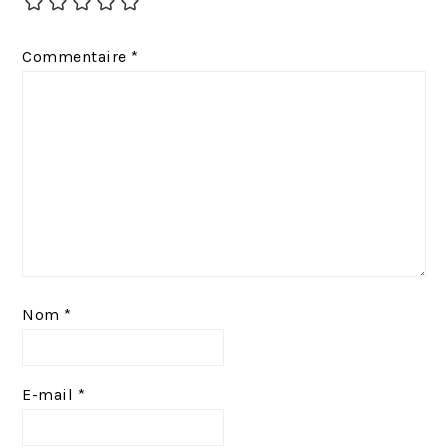
d
n
e
t
Commentaire
*
n
:
t
:
Nom
*
E-mail
*