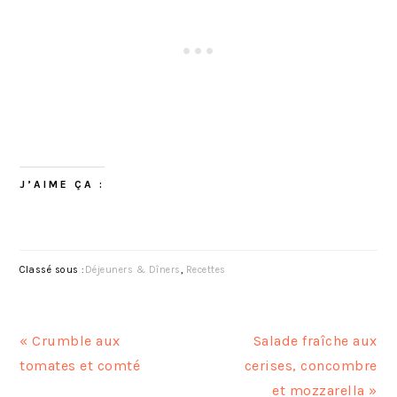
J’AIME ÇA :
Classé sous :
Déjeuners & Dîners
,
Recettes
A
A
« Crumble aux
Salade fraîche aux
r
r
tomates et comté
cerises, concombre
t
t
et mozzarella »