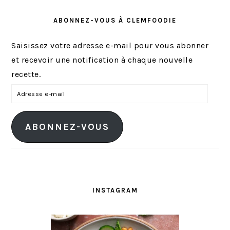
ABONNEZ-VOUS À CLEMFOODIE
Saisissez votre adresse e-mail pour vous abonner
et recevoir une notification à chaque nouvelle
recette.
A
d
r
ABONNEZ-VOUS
e
s
s
e
e
INSTAGRAM
-
m