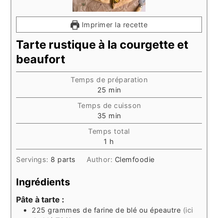
Imprimer la recette
Tarte rustique à la courgette et
beaufort
Temps de préparation
minutes
25
min
Temps de cuisson
minutes
35
min
Temps total
heure
1
h
Servings:
8
parts
Author:
Clemfoodie
Ingrédients
Pâte à tarte :
225
grammes
de farine de blé ou épeautre
(ici