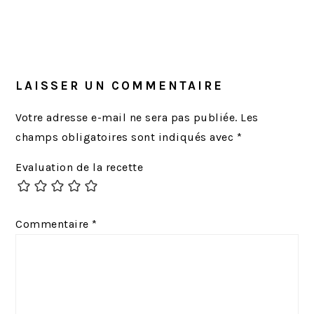
i
i
c
c
INTERACTIONS
l
l
DU
e
e
LECTEUR
LAISSER UN COMMENTAIRE
p
s
r
u
Votre adresse e-mail ne sera pas publiée.
Les
é
i
champs obligatoires sont indiqués avec
*
c
v
Evaluation de la recette
é
a
d
n
e
t
Commentaire
*
n
:
t
: