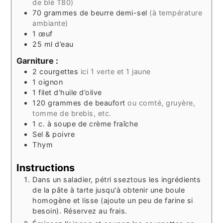
de blé T80)
70
grammes
de beurre demi-sel
(à température
ambiante)
1
œuf
25
ml
d’eau
Garniture :
2
courgettes
ici 1 verte et 1 jaune
1
oignon
1
filet
d’huile d’olive
120
grammes
de beaufort
ou comté, gruyère,
tomme de brebis, etc.
1
c. à soupe
de crème fraîche
Sel & poivre
Thym
Instructions
Dans un saladier, pétri sseztous les ingrédients
de la pâte à tarte jusqu'à obtenir une boule
homogène et lisse (ajoute un peu de farine si
besoin). Réservez au frais.