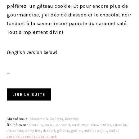
préférez, un gâteau cookie! Et pour encore plus de
gourmandise, j’ai décidé d’associer le chocolat noir
fondant à la saveur incomparable du caramel salé.
Tout simplement divin!
(English version below)
…
LIRE LA SUITE
Classé sous :
Desserts & Goûters
,
Recettes
Balisé avec :
blondies
,
cajou
,
caramel
,
cashew
,
cashew butter
,
chocolat
,
chocolate
,
dairy free
,
dessert
,
gâteau
,
goûter
,
noix de cajou
,
salted
caramel
,
sans lactose
,
snack