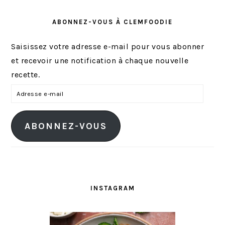
ABONNEZ-VOUS À CLEMFOODIE
Saisissez votre adresse e-mail pour vous abonner
et recevoir une notification à chaque nouvelle
recette.
A
d
r
ABONNEZ-VOUS
e
s
s
e
e
INSTAGRAM
-
m