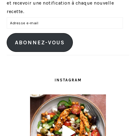
et recevoir une notification à chaque nouvelle
recette.
A
d
r
ABONNEZ-VOUS
e
s
s
e
e
INSTAGRAM
-
m
a
i
l