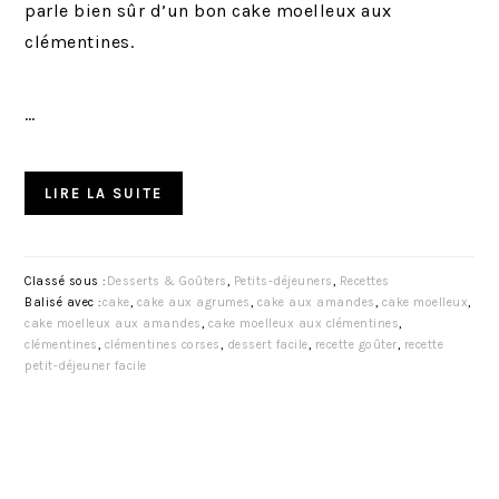
parle bien sûr d’un bon cake moelleux aux
clémentines.
…
LIRE LA SUITE
Classé sous :
Desserts & Goûters
,
Petits-déjeuners
,
Recettes
Balisé avec :
cake
,
cake aux agrumes
,
cake aux amandes
,
cake moelleux
,
cake moelleux aux amandes
,
cake moelleux aux clémentines
,
clémentines
,
clémentines corses
,
dessert facile
,
recette goûter
,
recette
petit-déjeuner facile