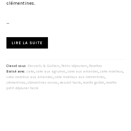
clémentines.
…
LIRE LA SUITE
Classé sous :
Desserts & Goûters
,
Petits-déjeuners
,
Recettes
Balisé avec :
cake
,
cake aux agrumes
,
cake aux amandes
,
cake moelleux
,
cake moelleux aux amandes
,
cake moelleux aux clémentines
,
clémentines
,
clémentines corses
,
dessert facile
,
recette goûter
,
recette
petit-déjeuner facile