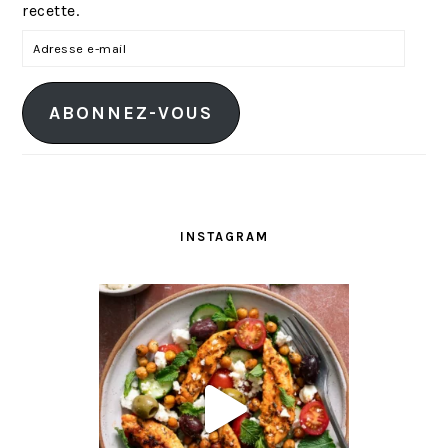
recette.
A
d
r
ABONNEZ-VOUS
e
s
s
e
e
INSTAGRAM
-
m
a
i
l