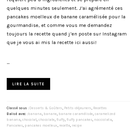
quelques minutes seulement. J’ai agrémenté ces
pancakes moelleux de banane caramélisée pour la
gourmandise, et comme vous me demandez
toujours la recette quand j’en poste sur Instagram
que je vous ai mis la recette ici aussi!
…
LIRE LA SUITE
Classé sous :
Desserts & Goûters
,
Petits-déjeuners
,
Recettes
Balisé avec :
banana
,
banane
,
banane caramélisée
,
caramelized
banana
,
chocolat
,
chocolate
,
fluffy
,
fluffy pancakes
,
nocciolata
,
Pancakes
,
pancakes moelleux
,
recette
,
recipe