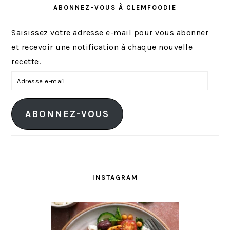
ABONNEZ-VOUS À CLEMFOODIE
Saisissez votre adresse e-mail pour vous abonner
et recevoir une notification à chaque nouvelle
recette.
A
d
r
ABONNEZ-VOUS
e
s
s
e
e
INSTAGRAM
-
m
a