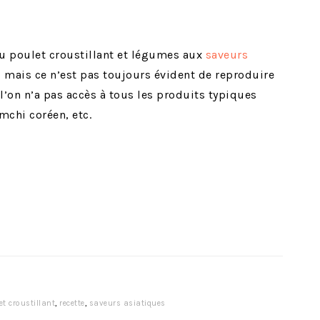
du poulet croustillant et légumes aux
saveurs
s, mais ce n’est pas toujours évident de reproduire
 l’on n’a pas accès à tous les produits typiques
mchi coréen, etc.
et croustillant
,
recette
,
saveurs asiatiques