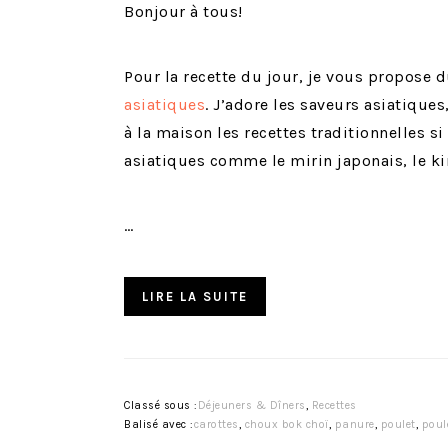
Bonjour à tous!
Pour la recette du jour, je vous propose 
asiatiques
. J’adore les saveurs asiatique
à la maison les recettes traditionnelles si
asiatiques comme le mirin japonais, le ki
…
LIRE LA SUITE
Classé sous :
Déjeuners & Dîners
,
Recettes
Balisé avec :
carottes
,
choux bok choï
,
panure
,
poulet
,
poul