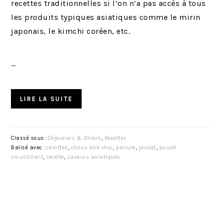
recettes traditionnelles si l’on n’a pas accès à tous
les produits typiques asiatiques comme le mirin
japonais, le kimchi coréen, etc.
…
LIRE LA SUITE
Classé sous :
Déjeuners & Dîners
,
Recettes
Balisé avec :
carottes
,
choux bok choï
,
panure
,
poulet
,
poulet
croustillant
,
recette
,
saveurs asiatiques