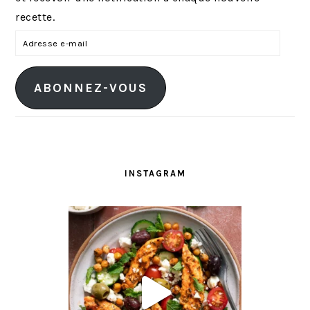
recette.
A
d
r
ABONNEZ-VOUS
e
s
s
e
e
INSTAGRAM
-
m
a
i
l