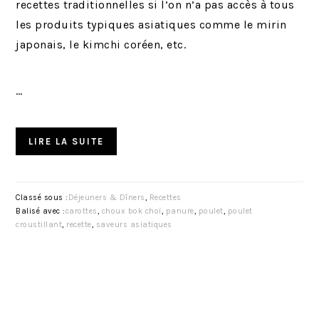
recettes traditionnelles si l’on n’a pas accès à tous
les produits typiques asiatiques comme le mirin
japonais, le kimchi coréen, etc.
…
LIRE LA SUITE
Classé sous :
Déjeuners & Dîners
,
Recettes
Balisé avec :
carottes
,
choux bok choï
,
panure
,
poulet
,
poulet
croustillant
,
recette
,
saveurs asiatiques