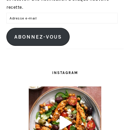
recette.
A
d
r
ABONNEZ-VOUS
e
s
s
e
e
INSTAGRAM
-
m
a
i
l