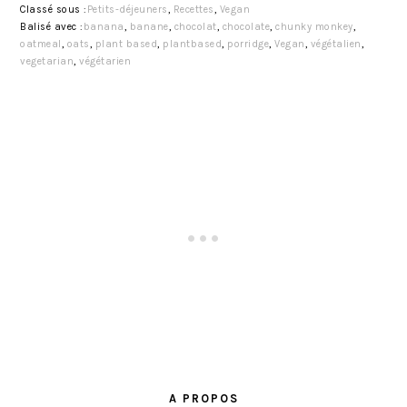
Classé sous :
Petits-déjeuners
,
Recettes
,
Vegan
Balisé avec :
banana
,
banane
,
chocolat
,
chocolate
,
chunky monkey
,
oatmeal
,
oats
,
plant based
,
plantbased
,
porridge
,
Vegan
,
végétalien
,
vegetarian
,
végétarien
BARRE
LATÉRALE
A PROPOS