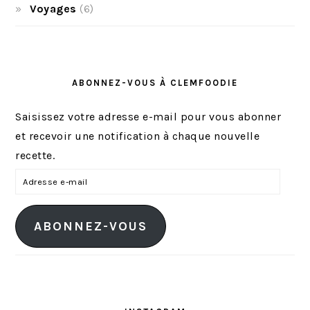
Voyages
(6)
ABONNEZ-VOUS À CLEMFOODIE
Saisissez votre adresse e-mail pour vous abonner
et recevoir une notification à chaque nouvelle
recette.
A
d
r
ABONNEZ-VOUS
e
s
s
e