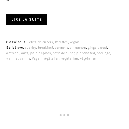
LIRE LA SUITE
Classé sous :
Petits-déjeuners
,
Recettes
,
Vegan
Balisé avec :
barley
,
breakfast
,
cannelle
,
cinnamon
,
gingerbread
,
oatmeal
,
oats
,
pain d'épices
,
petit dejeuner
,
plantbased
,
porridge
,
vanilla
,
vanille
,
Vegan
,
végétalien
,
vegetarian
,
végétarien