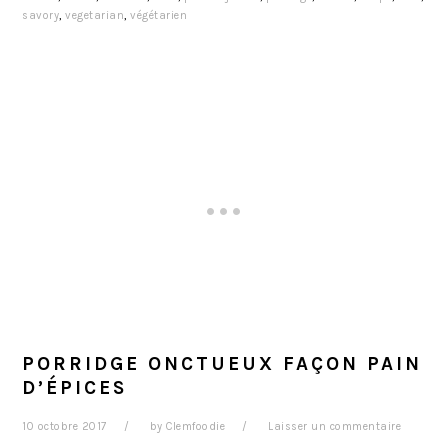
savory
,
vegetarian
,
végétarien
PORRIDGE ONCTUEUX FAÇON PAIN
D’ÉPICES
10 octobre 2017
by
Clemfoodie
Laisser un commentaire