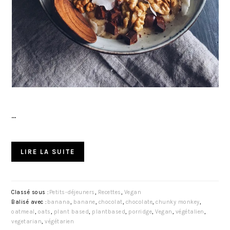
…
LIRE LA SUITE
Classé sous :
Petits-déjeuners
,
Recettes
,
Vegan
Balisé avec :
banana
,
banane
,
chocolat
,
chocolate
,
chunky monkey
,
oatmeal
,
oats
,
plant based
,
plantbased
,
porridge
,
Vegan
,
végétalien
,
vegetarian
,
végétarien