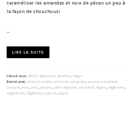
caraméliser les amandes et noix de pécan un peu à
la façon de chouchous!
…
LIRE LA SUITE
Classé sous :
Petits-déjeuners
,
Recettes
,
Vegan
Balisé avec :
almond butter
,
almonds
,
amandes
,
avoine
,
breakfast
,
Granola
,
noix
,
oats
,
pecans
,
petit dejeuner
,
smoothie
,
Vegan
,
végétalien
,
vegetarian
,
végétarien
,
yaourt
,
yogurt