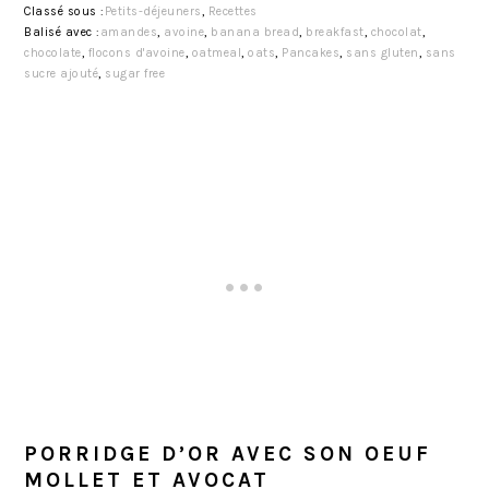
Classé sous :
Petits-déjeuners
,
Recettes
Balisé avec :
amandes
,
avoine
,
banana bread
,
breakfast
,
chocolat
,
chocolate
,
flocons d'avoine
,
oatmeal
,
oats
,
Pancakes
,
sans gluten
,
sans
sucre ajouté
,
sugar free
PORRIDGE D’OR AVEC SON OEUF
MOLLET ET AVOCAT