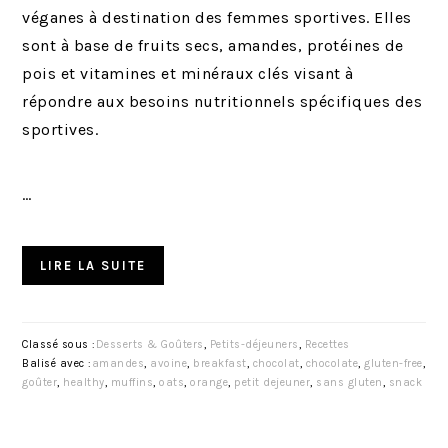
véganes à destination des femmes sportives. Elles
sont à base de fruits secs, amandes, protéines de
pois et vitamines et minéraux clés visant à
répondre aux besoins nutritionnels spécifiques des
sportives.
…
LIRE LA SUITE
Classé sous :
Desserts & Goûters
,
Petits-déjeuners
,
Recettes
Balisé avec :
amandes
,
avoine
,
breakfast
,
chocolat
,
chocolate
,
gluten-free
,
goûter
,
healthy
,
muffins
,
oats
,
orange
,
petit dejeuner
,
sans gluten
,
snack