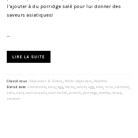
l’ajouter à du porridge salé pour lui donner des
saveurs asiatiques!
…
LIRE LA SUITE
Classé sous :
Déjeuners & Dîners
,
Petits-déjeuners
,
Recettes
Balisé avec :
clemfoodie
,
easy
,
egg
,
facile
,
jammy egg
,
kale
,
miso
,
oatmeal
,
oats
,
oeuf
,
oeuf coulant
,
oeuf mollet
,
piment
,
porridge
,
recette
,
recipe
,
sesame