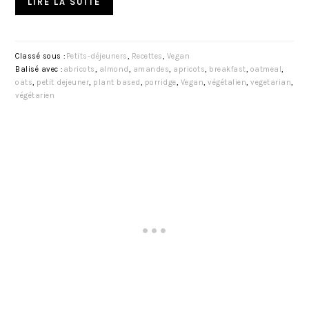
LIRE LA SUITE
Classé sous :
Petits-déjeuners
,
Recettes
,
Vegan
Balisé avec :
abricots
,
almond
,
amandes
,
apricots
,
breakfast
,
oatmeal
,
oats
,
petit dejeuner
,
plant based
,
porridge
,
Vegan
,
végétalien
,
vegetarian
,
végétarien