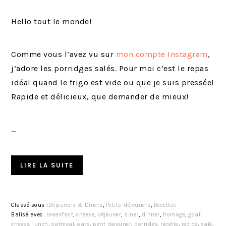
Hello tout le monde!
Comme vous l’avez vu sur
mon compte Instagram
,
j’adore les porridges salés. Pour moi c’est le repas
idéal quand le frigo est vide ou que je suis pressée!
Rapide et délicieux, que demander de mieux!
…
LIRE LA SUITE
Classé sous :
Déjeuners & Dîners
,
Petits-déjeuners
,
Recettes
Balisé avec :
breakfast
,
cheese
,
déjeuner
,
diner
,
dinner
,
fromage
,
goat
cheese
,
lunch
,
oatmeal
,
oats
,
petit dejeuner
,
porridge
,
recette
,
recipe
,
salé
,