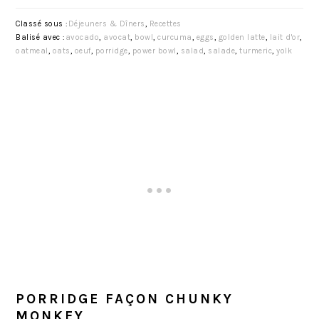
Classé sous :
Déjeuners & Dîners
,
Recettes
Balisé avec :
avocado
,
avocat
,
bowl
,
curcuma
,
eggs
,
golden latte
,
lait d'or
,
oatmeal
,
oats
,
oeuf
,
porridge
,
power bowl
,
salad
,
salade
,
turmeric
,
yolk
PORRIDGE FAÇON CHUNKY
MONKEY