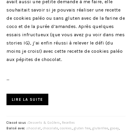
avait aussi une petite demande à me faire, elle
souhaitait savoir si je pouvais réaliser une recette
de cookies paléo ou sans gluten avec de la farine de
coco et de la purée d’amandes. Après quelques
essais infructueux (que vous avez pu voir dans mes
stories IG), j’ai enfin réussi à relever le défi (du
moins je crois!) avec cette recette de cookies paléo
aux pépites de chocolat.
…
LIRE LA SUITE
Classé sous :
Desserts & Goûters
,
Recettes
Balisé avec :
chocolat
,
chocolate
,
cookies
,
gluten free
,
glutenfree
,
gooey
,