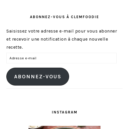
ABONNEZ-VOUS À CLEMFOODIE
Saisissez votre adresse e-mail pour vous abonner
et recevoir une notification à chaque nouvelle
recette.
A
d
r
ABONNEZ-VOUS
e
s
s
e
e
INSTAGRAM
-
m