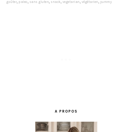
goûter
,
paleo
,
sans gluten
,
snack
,
vegetarian
,
végétarien
,
yummy
BARRE
LATÉRALE
A PROPOS
PRINCIPALE